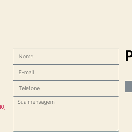
P
10,